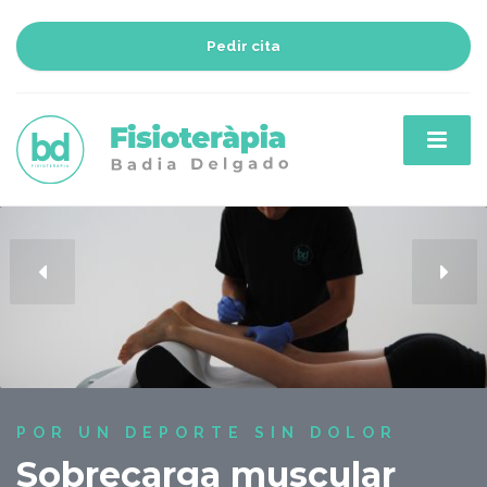
Pedir cita
RECUPERACIONES Y
REHABILITACIONES
Tratamiento activo
Pedir cita
POR UN DEPORTE SIN DOLOR
Sobrecarga muscular