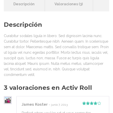
Descripción
Valoraciones (3)
Descripción
Curabitur sodales ligula in libero. Sed dignissim lacinia nunc.
Curabitur tortor. Pellentesque nibh. Aenean quam. In scelerisque
sem at dolor. Maecenas mattis. Sed convallis tristique sem. Proin
ut ligula vel nunc egestas porttitor. Morbi lectus risus, iaculis vel,
suscipit quis, luctus non, massa. Fusce ac turpis quis ligula
lacinia aliquet. Mauris ipsum. Nulla metus metus, ullamcorper
vel, tincidunt sed, euismod in, nibh. Quisque volutpat
condimentum velit.
3 valoraciones en
Activ Roll
James Koster
–
junio 7, 2013
Valorado
con
4
de