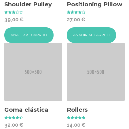
Shoulder Pulley
Positioning Pillow
Valorado
Valorado
39,00
€
27,00
€
con
con
3.00
4.00
de 5
de 5
AÑADIR AL CARRITO
AÑADIR AL CARRITO
Goma elástica
Rollers
Valorado
Valorado
32,00
€
14,00
€
con
con