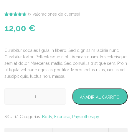
(
3
valoraciones de clientes)
Valorado
3
con
4.67
12,00
€
de 5 en
base a
valoraciones
de
clientes
Curabitur sodales ligula in libero. Sed dignissim lacinia nunc.
Curabitur tortor. Pellentesque nibh. Aenean quam. In scelerisque
sem at dolor. Maecenas mattis. Sed convallis tristique sem. Proin
ut ligula vel nunc egestas porttitor. Morbi lectus risus, iaculis vel,
suscipit quis, luctus non, massa.
Activ
AÑADIR AL CARRITO
Roll
cantidad
SKU:
12
Categorías:
Body
,
Exercise
,
Physiotherapy