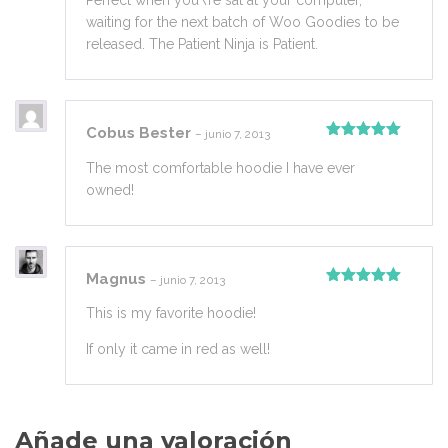
Perfect when you\’re sat at your computer,
5
waiting for the next batch of Woo Goodies to be
released. The Patient Ninja is Patient.
Cobus Bester
–
junio 7, 2013
Valorado
con
5
de 5
The most comfortable hoodie I have ever
owned!
Magnus
–
junio 7, 2013
Valorado
con
5
de 5
This is my favorite hoodie!
If only it came in red as well!
Añade una valoración