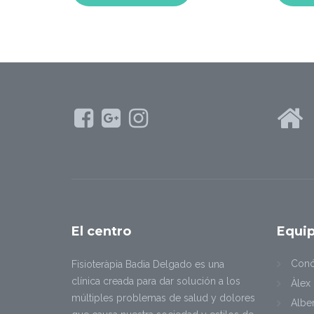
El
centro
Equi
Con
Fisioteràpia Badia Delgado es una
clínica creada para dar solución a los
Àlex
múltiples problemas de salud y dolores
Albe