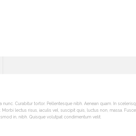
nia nunc. Curabitur tortor. Pellentesque nibh. Aenean quam. In sceleri
. Morbi lectus risus, iaculis vel, suscipit quis, luctus non, massa. Fusce
uismod in, nibh. Quisque volutpat condimentum velit.