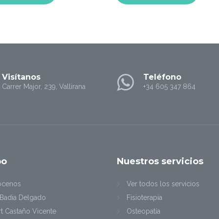
Visítanos
Teléfono
Carrer Major, 239, Vallirana
+34 605 347 864
po
Nuestros
servicios
ócenos
Ver todos los servicios
 Badia Delgado
Fisioterapia
rt Castaño Vicente
Osteopatía