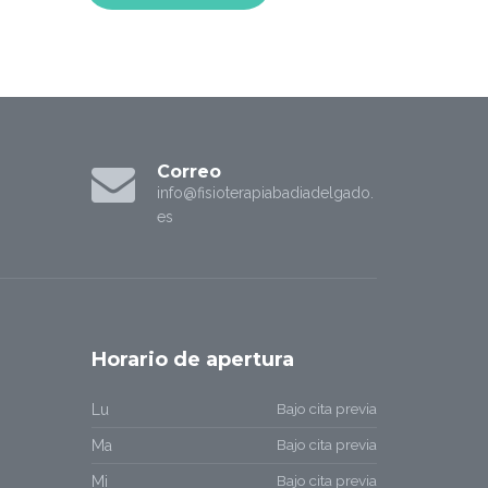
Correo
info@fisioterapiabadiadelgado.
es
Horario
de apertura
Bajo cita previa
Lu
Bajo cita previa
Ma
Bajo cita previa
Mi