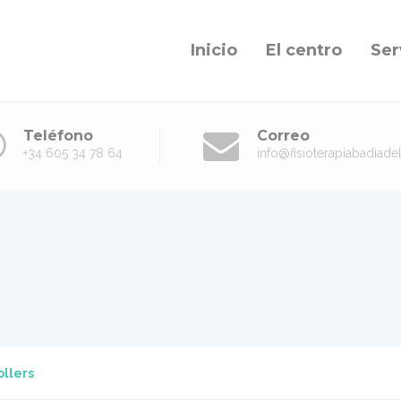
Inicio
El centro
Ser
Teléfono
Correo
+34 605 34 78 64
info@fisioterapiabadiade
ollers