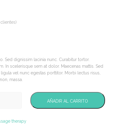
clientes)
ro. Sed dignissim lacinia nunc. Curabitur tortor.
. In scelerisque sem at dolor. Maecenas mattis. Sed
 ligula vel nunc egestas porttitor. Morbi lectus risus,
s non, massa.
AÑADIR AL CARRITO
sage therapy