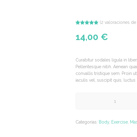
(
2
valoraciones de 
Valorado
2
con
5.00
de
14,00
€
5 en base
a
valoraciones
de clientes
Curabitur sodales ligula in libe
Pellentesque nibh. Aenean quam
convallis tristique sem. Proin ut
iaculis vel, suscipit quis, luctu
Rollers
cantidad
Categorías:
Body
,
Exercise
,
Mas